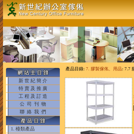
產品目錄:
7. 膠製傢俬、用品
: 7.
新 世 紀 簡 介
特 賣 及 推 廣
工 程 及 訂 造
公 司 刊 物
聯 絡 我 們
1. 檯類產品