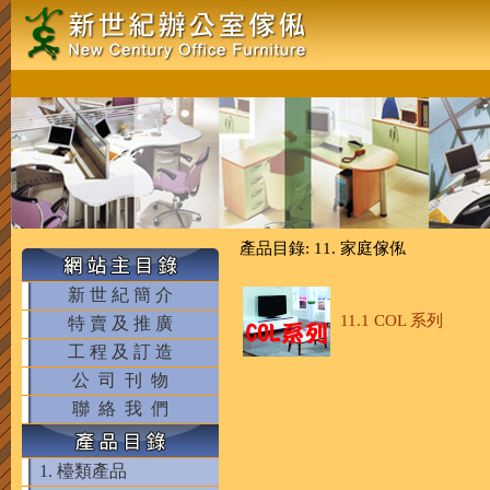
產品目錄: 11. 家庭傢俬
新 世 紀 簡 介
11.1 COL 系列
特 賣 及 推 廣
工 程 及 訂 造
公 司 刊 物
聯 絡 我 們
1. 檯類產品