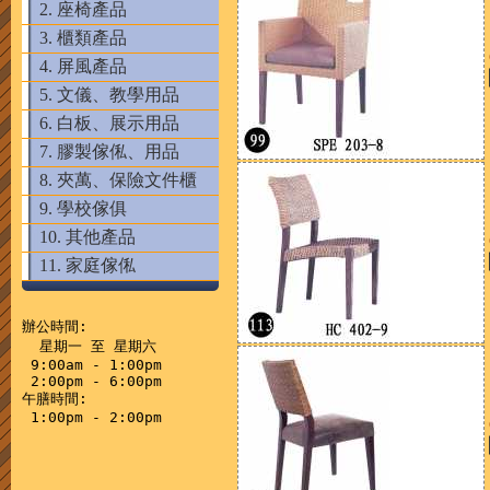
2. 座椅產品
3. 櫃類產品
4. 屏風產品
5. 文儀、教學用品
6. 白板、展示用品
7. 膠製傢俬、用品
8. 夾萬、保險文件櫃
9. 學校傢俱
10. 其他產品
11. 家庭傢俬
辦公時間:

  星期一 至 星期六

 9:00am - 1:00pm

 2:00pm - 6:00pm

午膳時間:
