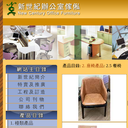
產品目錄:
2. 座椅產品
: 2.5 餐椅
新 世 紀 簡 介
特 賣 及 推 廣
工 程 及 訂 造
公 司 刊 物
聯 絡 我 們
1. 檯類產品