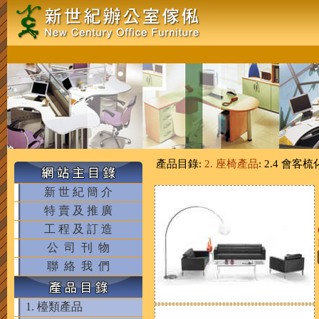
產品目錄:
2. 座椅產品
: 2.4 會客梳
新 世 紀 簡 介
特 賣 及 推 廣
工 程 及 訂 造
公 司 刊 物
聯 絡 我 們
1. 檯類產品