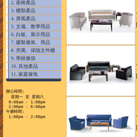
2. 座椅產品
3. 櫃類產品
4. 屏風產品
5. 文儀、教學用品
6. 白板、展示用品
7. 膠製傢俬、用品
8. 夾萬、保險文件櫃
9. 學校傢俱
10. 其他產品
11. 家庭傢俬
辦公時間:

  星期一 至 星期六

 9:00am - 1:00pm

 2:00pm - 6:00pm

午膳時間:
