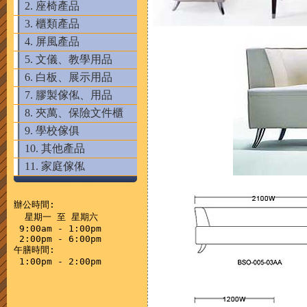
2. 座椅產品
3. 櫃類產品
4. 屏風產品
5. 文儀、教學用品
6. 白板、展示用品
7. 膠製傢俬、用品
8. 夾萬、保險文件櫃
9. 學校傢俱
10. 其他產品
11. 家庭傢俬
辦公時間:

  星期一 至 星期六

 9:00am - 1:00pm

 2:00pm - 6:00pm

午膳時間:
