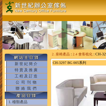
:
: CH-32
2. 座椅產品
2.4 會客梳化
CH-3297 BG 005系列
新 世 紀 簡 介
特 賣 及 推 廣
工 程 及 訂 造
公 司 刊 物
聯 絡 我 們
1. 檯類產品