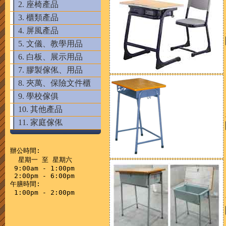
2. 座椅產品
3. 櫃類產品
4. 屏風產品
5. 文儀、教學用品
6. 白板、展示用品
7. 膠製傢俬、用品
8. 夾萬、保險文件櫃
9. 學校傢俱
10. 其他產品
11. 家庭傢俬
辦公時間:

  星期一 至 星期六

 9:00am - 1:00pm

 2:00pm - 6:00pm

午膳時間:
