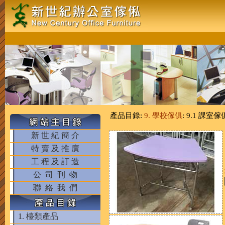
產品目錄:
9. 學校傢俱
: 9.1 課室傢
新 世 紀 簡 介
特 賣 及 推 廣
工 程 及 訂 造
公 司 刊 物
聯 絡 我 們
1. 檯類產品