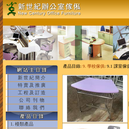
產品目錄:
9. 學校傢俱
: 9.1 課室傢
新 世 紀 簡 介
特 賣 及 推 廣
工 程 及 訂 造
公 司 刊 物
聯 絡 我 們
1. 檯類產品