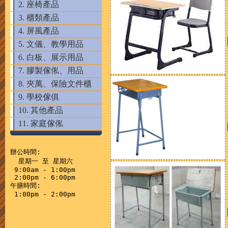
2. 座椅產品
3. 櫃類產品
4. 屏風產品
5. 文儀、教學用品
6. 白板、展示用品
7. 膠製傢俬、用品
8. 夾萬、保險文件櫃
9. 學校傢俱
10. 其他產品
11. 家庭傢俬
辦公時間:

  星期一 至 星期六

 9:00am - 1:00pm

 2:00pm - 6:00pm

午膳時間:
