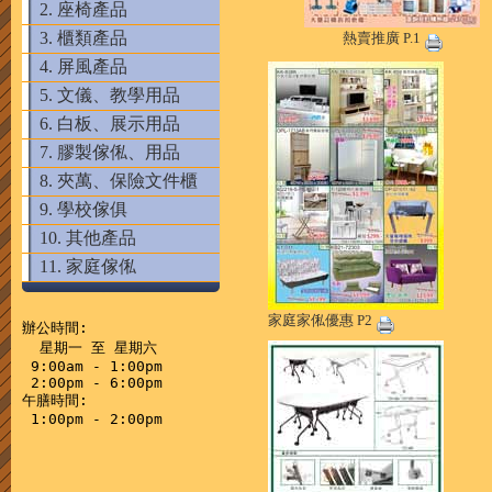
2. 座椅產品
3. 櫃類產品
熱賣推廣 P.1
4. 屏風產品
5. 文儀、教學用品
6. 白板、展示用品
7. 膠製傢俬、用品
8. 夾萬、保險文件櫃
9. 學校傢俱
10. 其他產品
11. 家庭傢俬
家庭家俬優惠 P2
辦公時間:

  星期一 至 星期六

 9:00am - 1:00pm

 2:00pm - 6:00pm

午膳時間:
