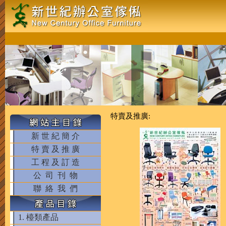
特賣及推廣:
新 世 紀 簡 介
特 賣 及 推 廣
工 程 及 訂 造
公 司 刊 物
聯 絡 我 們
1. 檯類產品