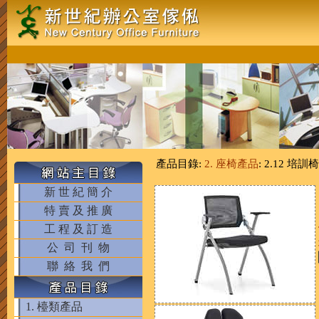
產品目錄:
2. 座椅產品
: 2.12 培訓椅
新 世 紀 簡 介
特 賣 及 推 廣
工 程 及 訂 造
公 司 刊 物
聯 絡 我 們
1. 檯類產品