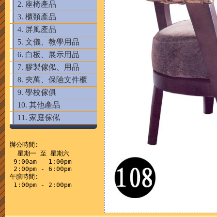
2. 座椅產品
3. 櫃類產品
4. 屏風產品
5. 文儀、教學用品
6. 白板、展示用品
7. 膠製傢俬、用品
8. 夾萬、保險文件櫃
9. 學校傢俱
10. 其他產品
11. 家庭傢俬
辦公時間:

  星期一 至 星期六

 9:00am - 1:00pm

 2:00pm - 6:00pm

午膳時間:
