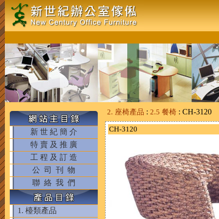
:
: CH-3120
2. 座椅產品
2.5 餐椅
CH-3120
新 世 紀 簡 介
特 賣 及 推 廣
工 程 及 訂 造
公 司 刊 物
聯 絡 我 們
1. 檯類產品