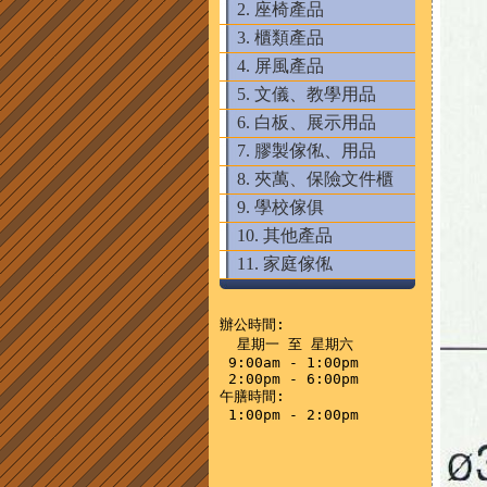
2. 座椅產品
3. 櫃類產品
4. 屏風產品
5. 文儀、教學用品
6. 白板、展示用品
7. 膠製傢俬、用品
8. 夾萬、保險文件櫃
9. 學校傢俱
10. 其他產品
11. 家庭傢俬
辦公時間:

  星期一 至 星期六

 9:00am - 1:00pm

 2:00pm - 6:00pm

午膳時間:
