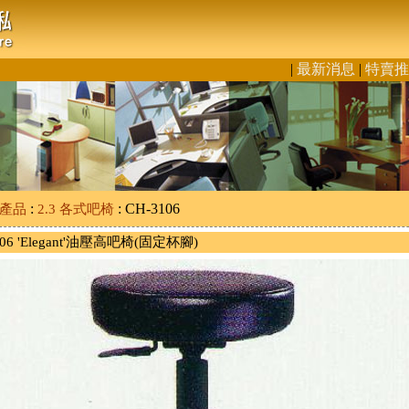
|
最新消息
|
特賣推
:
: CH-3106
椅產品
2.3 各式吧椅
106 'Elegant'油壓高吧椅(固定杯腳)