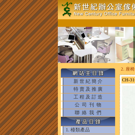
2. 座
CH-3
新 世 紀 簡 介
特 賣 及 推 廣
工 程 及 訂 造
公 司 刊 物
聯 絡 我 們
1. 檯類產品