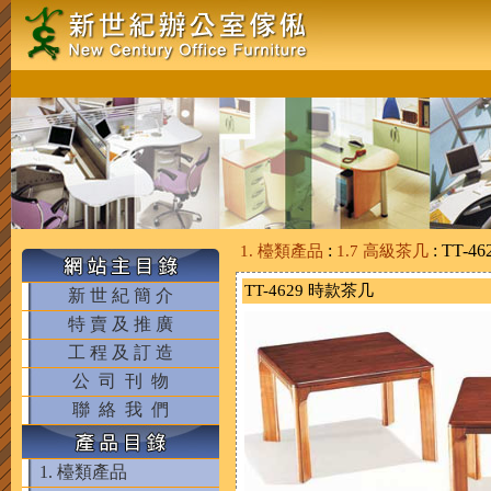
:
: TT-46
1. 檯類產品
1.7 高級茶几
TT-4629 時款茶几
新 世 紀 簡 介
特 賣 及 推 廣
工 程 及 訂 造
公 司 刊 物
聯 絡 我 們
1. 檯類產品