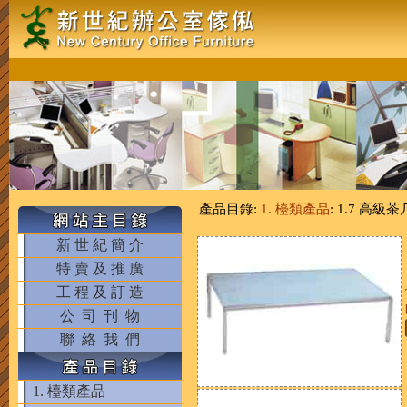
產品目錄:
1. 檯類產品
: 1.7 高級茶
新 世 紀 簡 介
特 賣 及 推 廣
工 程 及 訂 造
公 司 刊 物
聯 絡 我 們
1. 檯類產品