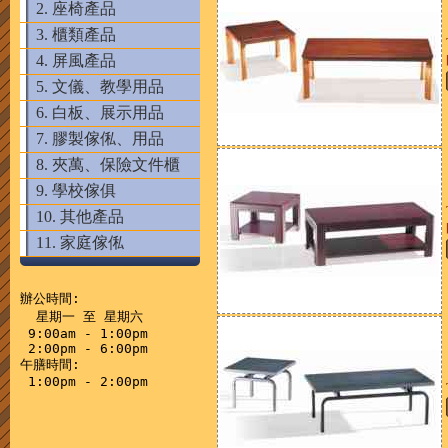
2. 座椅產品
3. 櫃類產品
4. 屏風產品
5. 文儀、教學用品
6. 白板、展示用品
7. 膠製傢俬、用品
8. 夾萬、保險文件櫃
9. 學校傢俱
10. 其他產品
11. 家庭傢俬
辦公時間:

  星期一 至 星期六

 9:00am - 1:00pm

 2:00pm - 6:00pm

午膳時間:
